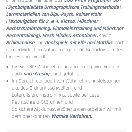
unterstützte Therapie, das
COG-PACK
Programm
,
SOT
(Symbolgeleitete Orthographische Trainingsmethode),
Lernmaterialien von Dipl.-Psych. Rainer Mohr
(Textaufgaben für 3. & 4. Klasse, Münchner
Rechtschreibtraining, Einmaleinstraining und Münchner
Rechentraining), Fresh Minder
,
Attentioner
,
sowie
Schlaumäuse
und
Denkspiele mit Elfe und Matthis
, nach
den individuellen Anforderungen und Bedürfnissen des
Kindes angewandt.
Die visuelle Wahrnehmungsförderung wird von uns
auch
nach Frostig
durchgeführt.
Im Bereich der auditiven Wahrnehmungsleistungen,
u.a. des Ordnungsschwellen- und
Lateralisierungstrainings, sowie bei Lese-
Rechtschreib-Störungen und
Sprachentwicklungsverzögerungen arbeiten wir mit
dem anerkannten
Warnke-Verfahren
.